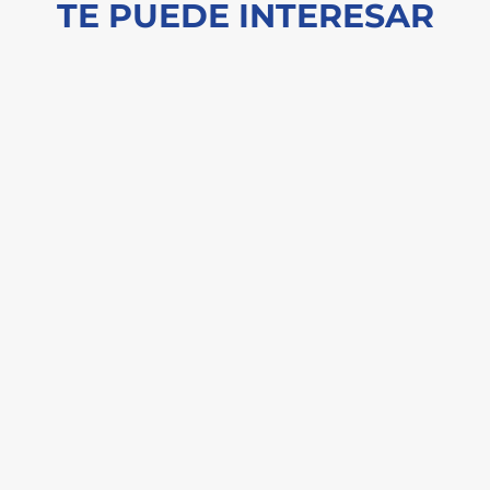
TE PUEDE INTERESAR
n informe reciente del McKinsey Global Institute estima que