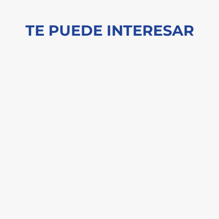
TE PUEDE INTERESAR
n informe reciente del McKinsey Global Institute estima que