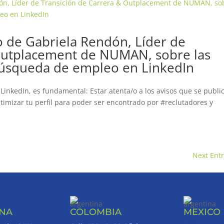
o de Gabriela Rendón, Líder de
 Outplacement de NUMAN, sobre las
 búsqueda de empleo en LinkedIn
LinkedIn, es fundamental: Estar atenta/o a los avisos que se publi
timizar tu perfil para poder ser encontrado por #reclutadores y
Next Entr
INA
COLOMBIA
MEXICO