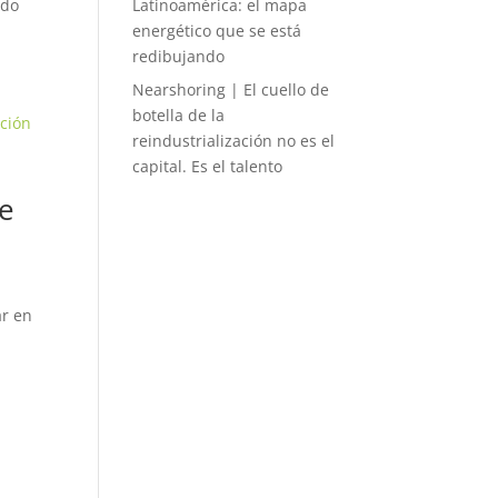
ndo
Latinoamérica: el mapa
energético que se está
redibujando
Nearshoring | El cuello de
botella de la
reindustrialización no es el
capital. Es el talento
de
N
ar en