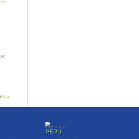
can
ies »
PERU