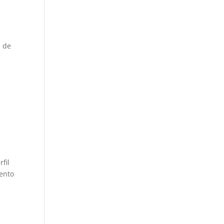
s de
fil
iento