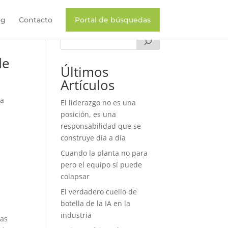
og
Contacto
Portal de búsquedas
de
Últimos
Artículos
na
El liderazgo no es una
posición, es una
responsabilidad que se
construye día a día
Cuando la planta no para
pero el equipo sí puede
colapsar
El verdadero cuello de
botella de la IA en la
industria
las