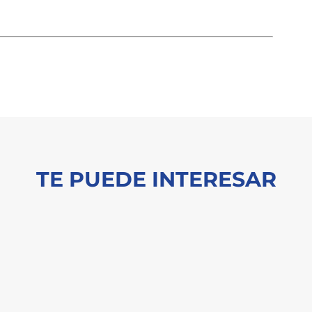
TE PUEDE INTERESAR
n informe reciente del McKinsey Global Institute estima que