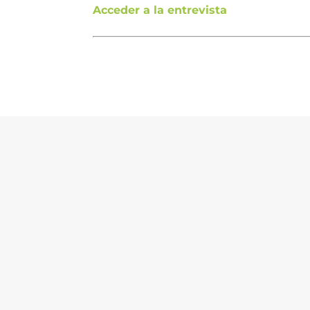
Acceder a la entrevista
(Por Daniel Urman, Director de NUMAN) U