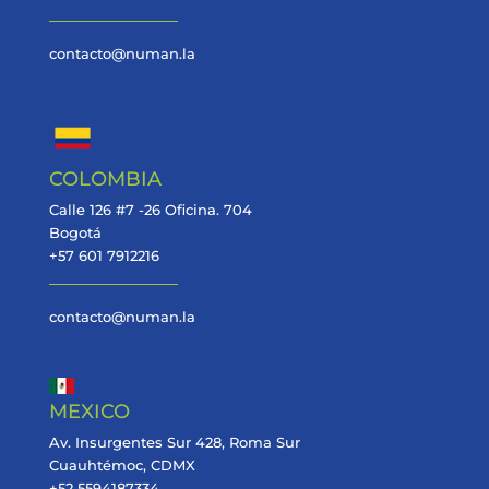
contacto@numan.la
COLOMBIA
Calle 126 #7 -26 Oficina. 704
Bogotá
+57 601 7912216
contacto@numan.la
MEXICO
Av. Insurgentes Sur 428, Roma Sur
Cuauhtémoc, CDMX
+52 5594187334