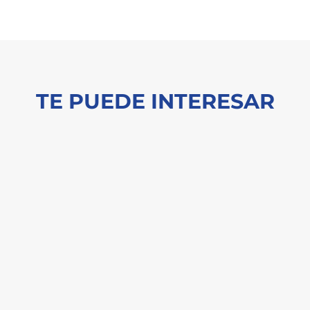
TE PUEDE INTERESAR
N, analiza las aristas por las cuales pasa el éxito de un proc