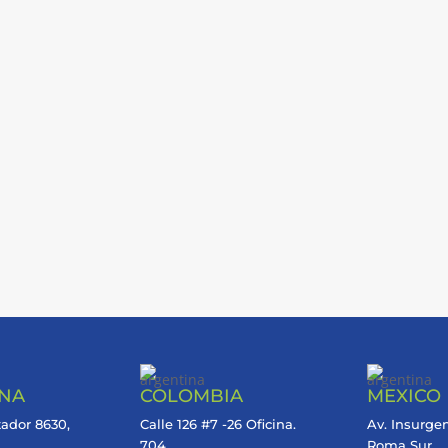
INA
COLOMBIA
MEXICO
tador 8630,
Calle 126 #7 -26 Oficina.
Av. Insurgen
704
Roma Sur